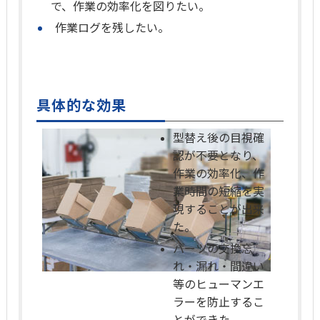
で、作業の効率化を図りたい。
作業ログを残したい。
具体的な効果
型替え後の目視確
認が不要となり、
作業の効率化、作
業時間の短縮を実
現することが出来
た。
パーツの交換忘
れ・漏れ・間違い
等のヒューマンエ
ラーを防止するこ
とができた。