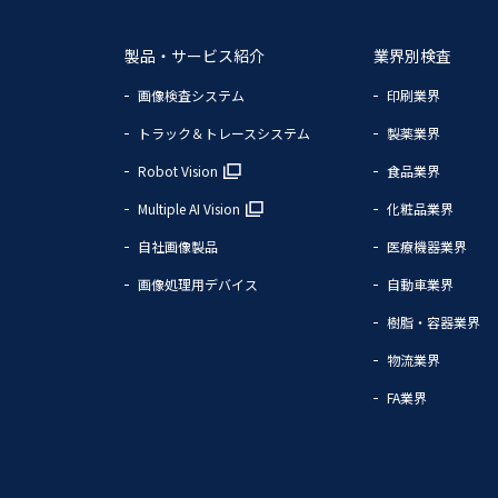
製品・サービス紹介
業界別検査
画像検査システム
印刷業界
トラック＆トレースシステム
製薬業界
Robot Vision
食品業界
Multiple AI Vision
化粧品業界
自社画像製品
医療機器業界
画像処理用デバイス
自動車業界
樹脂・容器業界
物流業界
FA業界