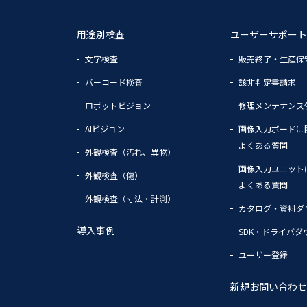
用途別検査
ユーザーサポート
文字検査
販売終了・生産保
バーコード検査
該非判定書請求
ロボットビジョン
修理メンテナンス
AIビジョン
画像入力ボードに
よくある質問
外観検査（汚れ、異物）
画像入力ユニット
外観検査（傷）
よくある質問
外観検査（寸法・計測）
カタログ・資料ダ
導入事例
SDK・ドライバダ
ユーザー登録
新規お問い合わせ