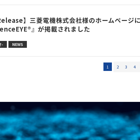
 Release】三菱電機株式会社様のホームページ
idenceEYE®』が掲載されました
-
NEWS
1
2
3
4