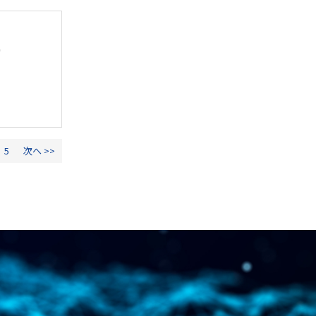
に
5
次へ >>