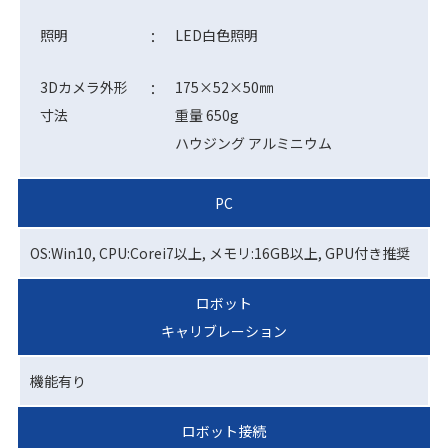
照明
LED白色照明
：
3Dカメラ外形
175×52×50㎜
：
寸法
重量 650g
ハウジング アルミニウム
PC
OS:Win10, CPU:Corei7以上, メモリ:16GB以上, GPU付き推奨
ロボット
キャリブレーション
機能有り
ロボット接続