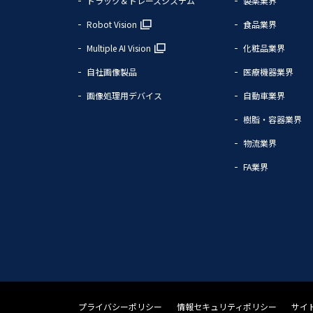
トラック＆トレースシステム
製薬業界
Robot Vision
食品業界
Multiple AI Vision
化粧品業界
自社画像製品
医療機器業界
画像処理用デバイス
自動車業界
樹脂・容器業界
物流業界
FA業界
プライバシーポリシー
情報セキュリティポリシー
サイ