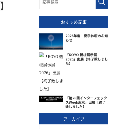
た】
おすすめ記事
2026年度 夏季休暇のお知
らせ
「KOYO 機械展示展
2026」出展【終了致しまし
た】
「第28回インターフェック
スWeek東京」出展【終了
致しました】
アーカイブ