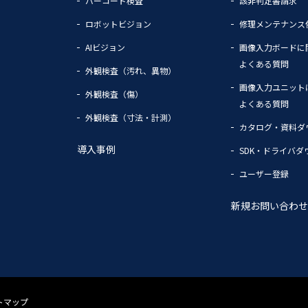
バーコード検査
該非判定書請求
ロボットビジョン
修理メンテナンス
AIビジョン
画像入力ボードに
よくある質問
外観検査（汚れ、異物）
画像入力ユニット
外観検査（傷）
よくある質問
外観検査（寸法・計測）
カタログ・資料ダ
導入事例
SDK・ドライバダ
ユーザー登録
新規お問い合わせ
トマップ