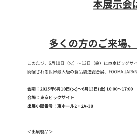
本展示会
多くの方のご来場、
このたび、
6
月
10
日（火）～
13
日（金）に東京ビッグサ
開催される世界最大級の食品製造総合展、FOOMA JAPA
会期：
2025
年6
月10
日
(火
)
～6
月13
日
(
金
)
10:00
～
17:00
会場：東京ビックサイト
出展小間番号：東ホール2・2A-38
＜出展製品＞