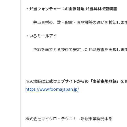
・弁当ウォッチャー：
AI
画像処理 弁当具材検査装置
弁当具材の、数・配置・具材種等の違いを検知しま
・いろミールアイ
色彩を面でとる技術で安定した色彩検査を実現しま
※
入場証は公式ウェブサイトからの「事前来場登録」を
https://www.foomajapan.jp/
株式会社マイクロ・テクニカ 新規事業開発本部