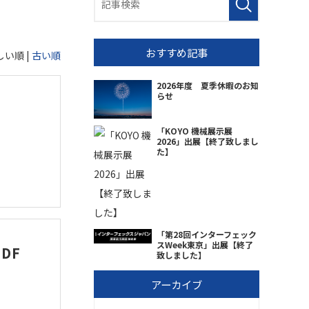
おすすめ記事
しい順 |
古い順
2026年度 夏季休暇のお知
らせ
「KOYO 機械展示展
2026」出展【終了致しまし
た】
「第28回インターフェック
スWeek東京」出展【終了
DF
致しました】
アーカイブ