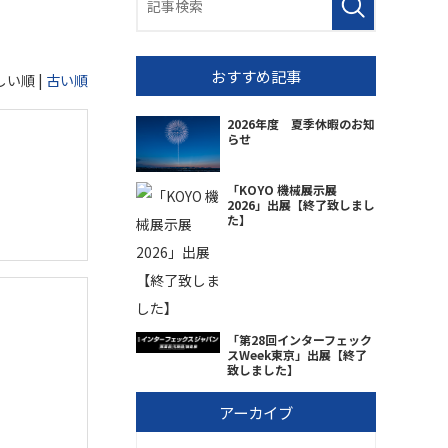
おすすめ記事
しい順 |
古い順
2026年度 夏季休暇のお知
らせ
「KOYO 機械展示展
2026」出展【終了致しまし
た】
「第28回インターフェック
スWeek東京」出展【終了
致しました】
アーカイブ