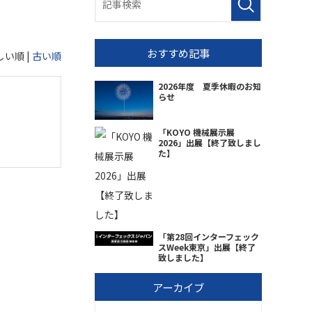
おすすめ記事
しい順 |
古い順
2026年度 夏季休暇のお知
らせ
「KOYO 機械展示展
2026」出展【終了致しまし
た】
「第28回インターフェック
スWeek東京」出展【終了
致しました】
アーカイブ