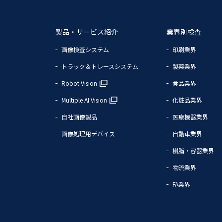
製品・サービス紹介
業界別検査
画像検査システム
印刷業界
トラック＆トレースシステム
製薬業界
Robot Vision
食品業界
Multiple AI Vision
化粧品業界
自社画像製品
医療機器業界
画像処理用デバイス
自動車業界
樹脂・容器業界
物流業界
FA業界