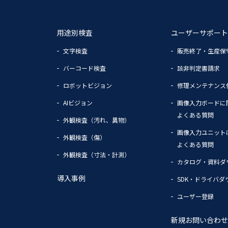
用途別検査
ユーザーサポート
文字検査
販売終了・生産保
バーコード検査
該非判定書請求
ロボットビジョン
修理メンテナンス
AIビジョン
画像入力ボードに
よくある質問
外観検査（汚れ、異物）
画像入力ユニット
外観検査（傷）
よくある質問
外観検査（寸法・計測）
カタログ・資料ダ
導入事例
SDK・ドライバダ
ユーザー登録
新規お問い合わせ