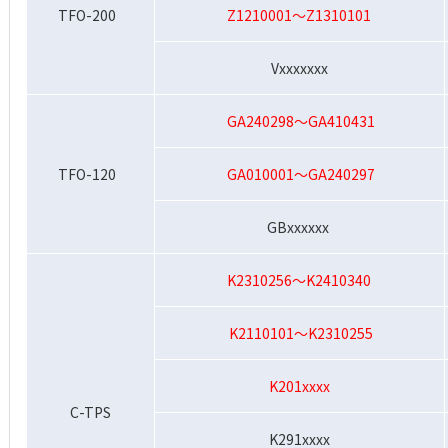
TFO-200
Z1210001～Z1310101
Vxxxxxxx
GA240298～GA410431
TFO-120
GA010001～GA240297
GBxxxxxx
K2310256～K2410340
K2110101～K2310255
K201xxxx
C-TPS
K291xxxx